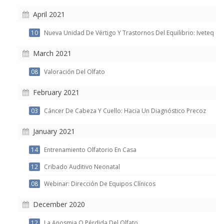
April 2021
10
Nueva Unidad De Vértigo Y Trastornos Del Equilibrio: Iveteq
March 2021
08
Valoración Del Olfato
February 2021
03
Cáncer De Cabeza Y Cuello: Hacia Un Diagnóstico Precoz
January 2021
14
Entrenamiento Olfatorio En Casa
12
Cribado Auditivo Neonatal
08
Webinar: Dirección De Equipos Clínicos
December 2020
12
La Anosmia O Pérdida Del Olfato