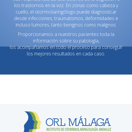
los trastornos en la voz. En zonas como cabeza y
cuello, el otorrinolaringólogo puede diagnosticar
desde infecciones, traumatismos, deformidades e
incluso tumores, tanto benignos como malignos.
Proporcionamos a nuestros pacientes toda la
información sobre su patología,
los acompañamos en todo el proceso para conseguir
los mejores resultados en cada caso.