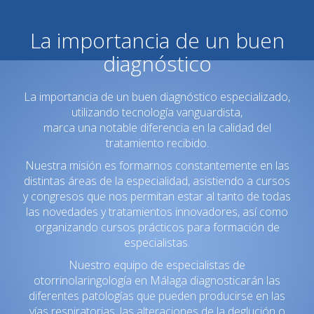
La importancia de un buen
diagnóstico
La importancia de un buen diagnóstico especializado,
utilizando tecnología vanguardista,
marca una notable diferencia en la calidad del
tratamiento recibido.
Nuestra misión es formarnos constantemente en las
distintas áreas de la especialidad, asistiendo a cursos
y congresos que nos permitan estar al tanto de todas
las novedades y tratamientos innovadores, así como
organizando cursos prácticos para formación de
especialistas.
Nuestro equipo de especialistas de
otorrinolaringología en Málaga diagnosticarán las
diferentes patologías que pueden producirse en las
vías respiratorias, las alteraciones de la deglución o