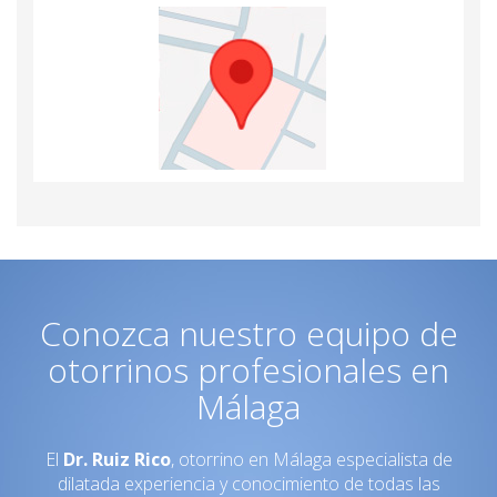
Conozca nuestro equipo de
otorrinos profesionales en
Málaga
El
Dr. Ruiz Rico
, otorrino en Málaga especialista de
dilatada experiencia y conocimiento de todas las