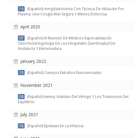
14
(Español) Amigdalectomía Con Técnica De Ablación Por
Plasma: Una Cirugía Más Segura Y Menos Dolorosa
April 2025
07
(Español) III Reunión De Médicos Especialistas En
Otorrinolaringología De Los Hospitales Quirónsalud De
Andalucía Y Extremadura
January 2022
10
(Español) Cuerpos Extraños Nasosinusales
November 2021
04
(Español) Iveteq: Instituto Del Vértigo Y Los Trastornos Del
Equilibrio
July 2021
18
(Español) Epistaxis En La Infancia