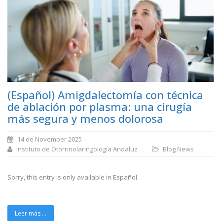
(Español) Amigdalectomía con técnica
de ablación por plasma: una cirugía
más segura y menos dolorosa
14 de November 2025
Instituto de Otorrinolaringología Andaluz
Blog
News
Sorry, this entry is only available in Español.
Leer más ...