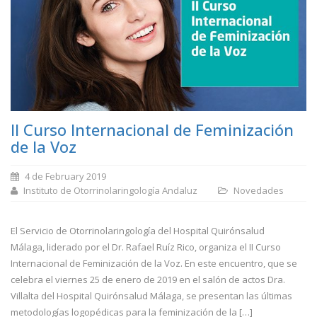
II Curso Internacional de Feminización
de la Voz
4 de February 2019
Instituto de Otorrinolaringología Andaluz
Novedades
El Servicio de Otorrinolaringología del Hospital Quirónsalud
Málaga, liderado por el Dr. Rafael Ruíz Rico, organiza el II Curso
Internacional de Feminización de la Voz. En este encuentro, que se
celebra el viernes 25 de enero de 2019 en el salón de actos Dra.
Villalta del Hospital Quirónsalud Málaga, se presentan las últimas
metodologías logopédicas para la feminización de la […]